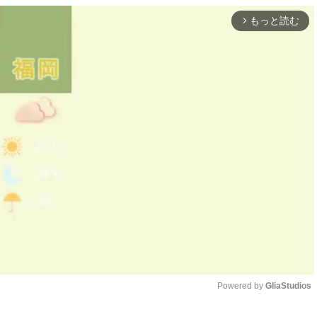
もっと読む
arrow_forward_ios
Powered by 
GliaStudios