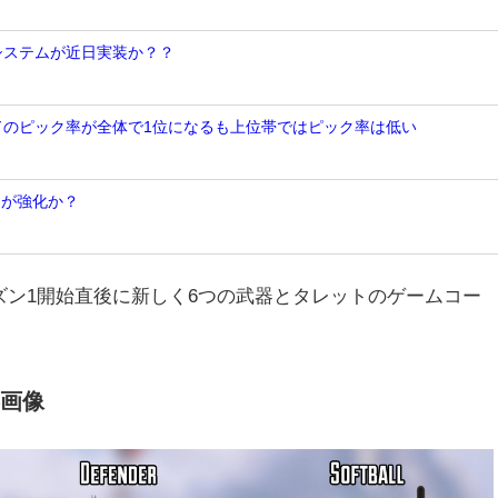
Nシステムが近日実装か？？
ンドのピック率が全体で1位になるも上位帯ではピック率は低い
トが強化か？
ズン1開始直後に新しく6つの武器とタレットのゲームコー
器画像