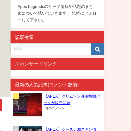
Apex Legendsのリーク情報や話題のまと
めについて呟いていきます。 気軽にフォロ
ーして下さい。
記事検索
スポンサードリンク
最新の人気記事(コメント数順)
【APEX】クリムゾン汎用格闘パ
ックが販売開始
3件のコメント
【APEX】シーズン30スキン情