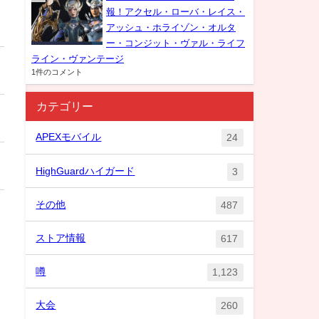
報！アクセル・ローバ・レイス・
アッシュ・ホライゾン・オルタ
ー・コンジット・ヴァル・ライフ
ライン・ヴァンテージ
1件のコメント
カテゴリー
APEXモバイル
24
HighGuardハイガード
3
その他
487
ストア情報
617
噂
1,123
大会
260