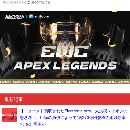
2024年8月4日
2024年8月5日
最新記事
【ニュース】買収されたElectronic Arts、大規模レイオフの
懸念浮上。巨額の負債によって“約270億円規模の組織効率
化”を計画中か