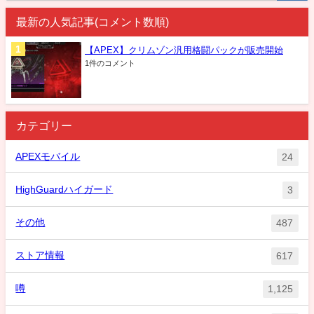
最新の人気記事(コメント数順)
【APEX】クリムゾン汎用格闘パックが販売開始
1件のコメント
カテゴリー
APEXモバイル
24
HighGuardハイガード
3
その他
487
ストア情報
617
噂
1,125