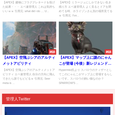
【APEX】建物にフラググレネードを投げ
【APEX】ミラージュにしかできない生き
た結果・・・ エペ速管理人 これは気持ち
残り方 エペ速管理人 よく見るとドアを閉
いいｗｗ 引用元: what did i do .... U...
めてる時、ホライゾンさん別の場所見てる
ｗ 引用元: I've...
雑談
雑談
【APEX】空飛ぶシアのアルティ
【APEX】マップ上に謎のにゃん
メットアビリティ
こが登場 (今後）新レジェンドス
パロウのティザーか？
【APEX】空飛ぶシアのアルティメットア
Hypermist氏より スパロウのティザーとし
ビリティ エペ速管理人 自分の方向に飛ん
てこのにゃんこがマップ上に登場するらし
できたら誰でもビビるｗ 引用元: Seer
いです。スパロウの飼い猫なのか？
meta is ...
SPARROW'S ...
管理人Twitter