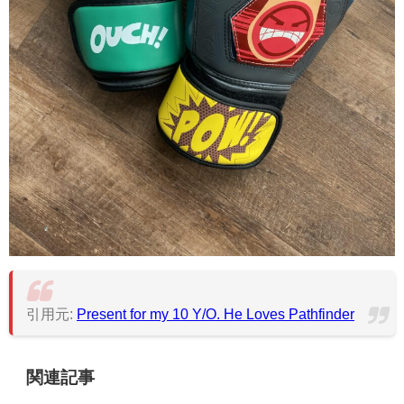
引用元:
Present for my 10 Y/O. He Loves Pathfinder
関連記事