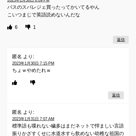
2023年1月30日 6:09 PM
パスのスパレジェ買ったってかいてるやん
こいつまじで英語読めないんだな
6
1
返信
匿名
より:
2023年1月30日 7:15 PM
ちょｗやめたれｗ
返信
匿名
より:
2023年1月31日 7:07 AM
標準語も喋れない穢多はまだネットで悍ましい言語
振りかざすくせに水道水すら飲めない幼稚な祖国の