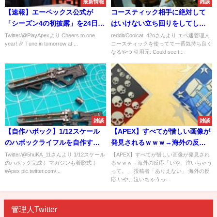
最新情報
雑談
【速報】エーペックス公式が
コースティック相手に絶対して
「シーズン4の初披露」を24日
はいけない立ち回りをしてしま
AM3:00から公開するぞ！！！
ったブラッドハウンドさん
Twitter/@PlayApexより Cheers to one
reddit/Coolcat_42oさんより エペ速管理人
year! 🎉 Tune in tomorrow at ...
コースティックを使ってて一番気持ち良く
なるやつ 引用元: Could see t...
雑談
雑談
【自作ハボック】1/12スケール
【APEX】すべてが惜しい画像が
のハボックライフルを自作する
発見されるｗｗｗ→海外の反応
ファン現る！！→何これ欲しい
「いや、泣いちゃうって。」
Twitter/@5huKA_11さんより 1/12スケール
【APEX】すべてが惜しい画像が発見され
のハボック完成！ マガジンも着脱式！
るｗｗｗ→海外の反応「いや、泣いちゃう
いい！！
#Apex pic.twitter.com/...
って。」 投稿者「ありえない」 海外の反
応 いや、泣いちゃうっ...
管理人Twitter