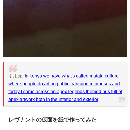
引用元:
In kenya we have what's called matatu culture
where people do art on public transport minibuses and
today I came across an apex legends themed bus full of
apex artwork both in the interior and exterior
レヴナントの仮面を紙で作ってみた