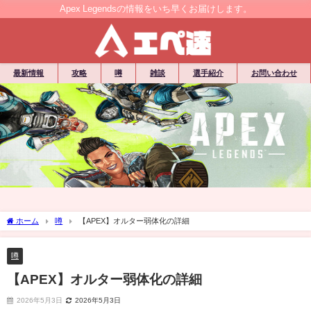
Apex Legendsの情報をいち早くお届けします。
最新情報
攻略
噂
雑談
選手紹介
お問い合わせ
ホーム
噂
【APEX】オルター弱体化の詳細
噂
【APEX】オルター弱体化の詳細
2026年5月3日
2026年5月3日