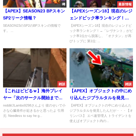
噂
最新情報
【APEX】SEASON23 BPスキン
【APEXシーズン18】現在のレジ
SP2リーク情報？
ェンドピック率ランキング！
→「レヴナント」がピック率1位
SEASON23のSP2のBPスキンの情報で
【APEXシーズン18】現在のレジェンドピ
す。 ...
ック率ランキング！→「レヴナント」がピ
から脱落し、「オクタン」が再
ック率1位から脱落し、「オクタン」が再
びトップに
びトップに 第1位: ...
雑談
雑談
【これはビビるｗ】海外プレイ
【APEX】オブジェクトの中にめ
ヤー「次のサークル開始までコ
り込んたジブラルタルを発見し
コで隠れておこう」
たんだが・・・【オリンパス】
reddit/JLambo9298さんより 彼のせいで小
【APEX】オブジェクトの中にめり込んた
さな心臓発作が起きるかと思ったよ 引用
ジブラルタルを発見したんだが・・・【オ
元: Needless to say he g...
リンパス】 エペ速管理人 トライデントを
使えばオブジェクト内の...