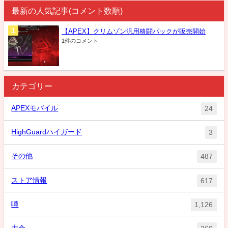
最新の人気記事(コメント数順)
【APEX】クリムゾン汎用格闘パックが販売開始
1件のコメント
カテゴリー
APEXモバイル
24
HighGuardハイガード
3
その他
487
ストア情報
617
噂
1,126
大会