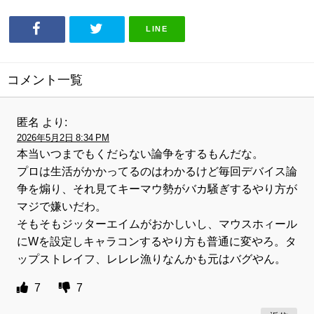
LINE
コメント一覧
匿名
より:
2026年5月2日 8:34 PM
本当いつまでもくだらない論争をするもんだな。
プロは生活がかかってるのはわかるけど毎回デバイス論
争を煽り、それ見てキーマウ勢がバカ騒ぎするやり方が
マジで嫌いだわ。
そもそもジッターエイムがおかしいし、マウスホィール
にWを設定しキャラコンするやり方も普通に変やろ。タ
ップストレイフ、レレレ漁りなんかも元はバグやん。
7
7