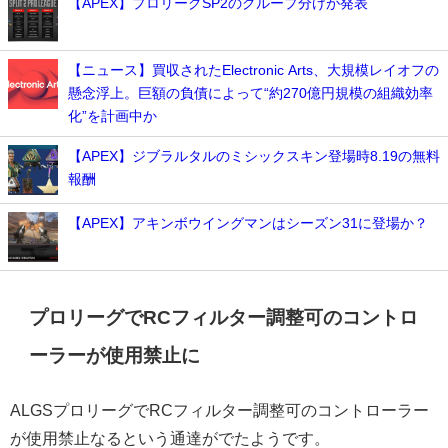
【APEX】プロリーグSP2のグループ分けが発表
【ニュース】買収されたElectronic Arts、大規模レイオフの
懸念浮上。巨額の負債によって“約270億円規模の組織効率
化”を計画中か
【APEX】ジブラルタルのミシックスキン登場時8.19の無料
報酬
【APEX】アキンボウイングマンはシーズン31に登場か？
プロリーグでRCフィルター調整可のコントロ
ーラーが使用禁止に
ALGSプロリーグでRCフィルター調整可のコントローラー
が使用禁止なるという通達がでたようです。