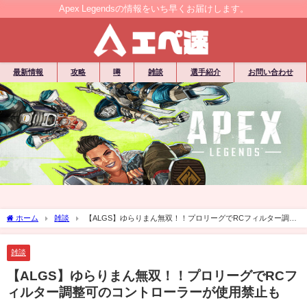
Apex Legendsの情報をいち早くお届けします。
最新情報
攻略
噂
雑談
選手紹介
お問い合わせ
ホーム
雑談
【ALGS】ゆらりまん無双！！プロリーグでRCフィルター調整
可のコントローラーが使用禁止も
雑談
【ALGS】ゆらりまん無双！！プロリーグでRCフ
ィルター調整可のコントローラーが使用禁止も