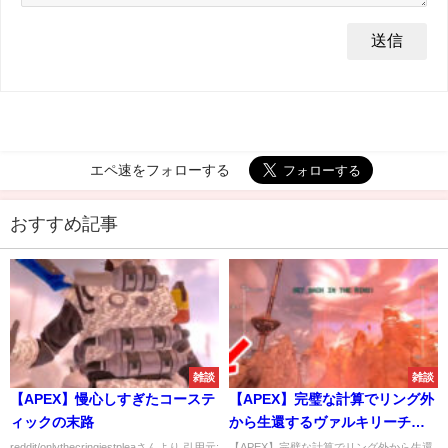
エペ速をフォローする
おすすめ記事
雑談
雑談
【APEX】慢心しすぎたコーステ
【APEX】完璧な計算でリング外
ィックの末路
から生還するヴァルキリーチー
ム→アイテムの使い方が上手す
reddit/onlythecringiestpleaさんより 引用元:
【APEX】完璧な計算でリング外から生還