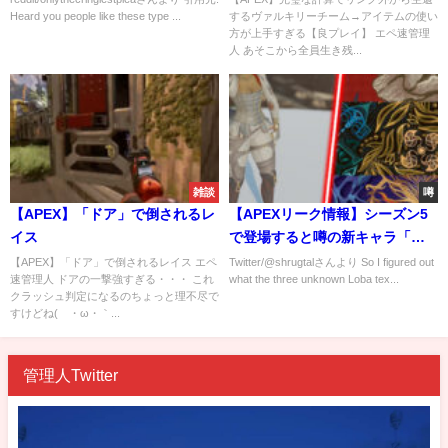
Heard you people like these type ...
するヴァルキリーチーム→アイテムの使い
ぎる【良プレイ】
方が上手すぎる【良プレイ】 エペ速管理
人 あそこから全員生き残...
雑談
噂
【APEX】「ドア」で倒されるレ
【APEXリーク情報】シーズン5
イス
で登場すると噂の新キャラ「ロ
ーバ」のスキン3つがリーク！！
【APEX】「ドア」で倒されるレイス エペ
Twitter/@shrugtalさんより So I figured out
速管理人 ドアの一撃強すぎる・・・ これ
what the three unknown Loba tex...
クラッシュ判定になるのちょっと理不尽で
すけどね(´・ω・｀...
管理人Twitter