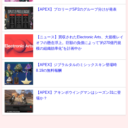
【APEX】プロリーグSP2のグループ分けが発表
【ニュース】買収されたElectronic Arts、大規模レイ
オフの懸念浮上。巨額の負債によって“約270億円規
模の組織効率化”を計画中か
【APEX】ジブラルタルのミシックスキン登場時
8.19の無料報酬
【APEX】アキンボウイングマンはシーズン31に登
場か？