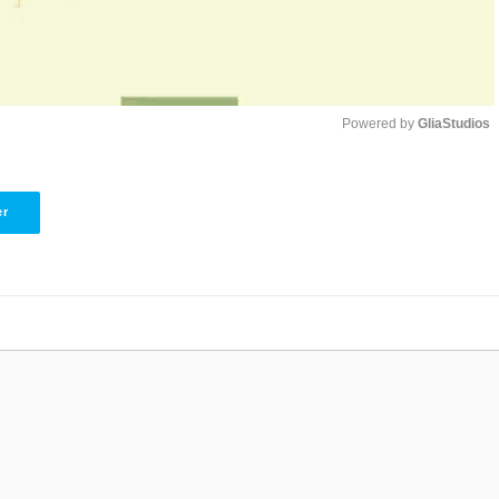
Powered by 
GliaStudios
Unmute
er