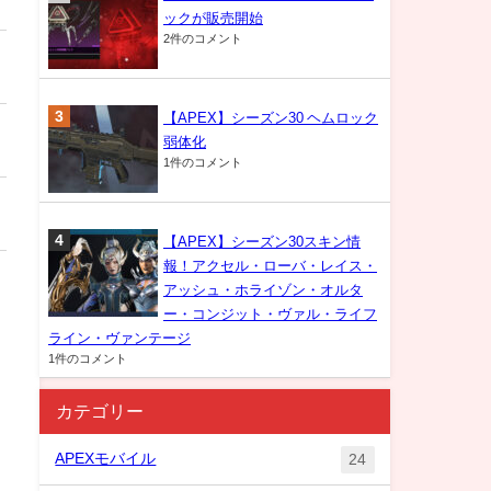
ックが販売開始
2件のコメント
【APEX】シーズン30 ヘムロック
弱体化
1件のコメント
【APEX】シーズン30スキン情
報！アクセル・ローバ・レイス・
アッシュ・ホライゾン・オルタ
ー・コンジット・ヴァル・ライフ
ライン・ヴァンテージ
1件のコメント
カテゴリー
APEXモバイル
24