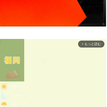
もっと読む
arrow_forward_ios