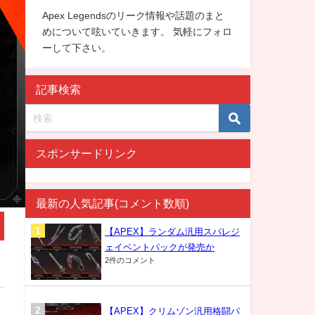
Apex Legendsのリーク情報や話題のまと
めについて呟いていきます。 気軽にフォロ
ーして下さい。
記事検索
スポンサードリンク
最新の人気記事(コメント数順)
【APEX】ランダム汎用スパレジ
ェイベントパックが発売か
2件のコメント
【APEX】クリムゾン汎用格闘パ