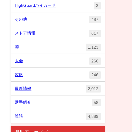
HighGuardハイガード
3
その他
487
ストア情報
617
噂
1,123
大会
260
攻略
246
最新情報
2,012
選手紹介
58
雑談
4,889