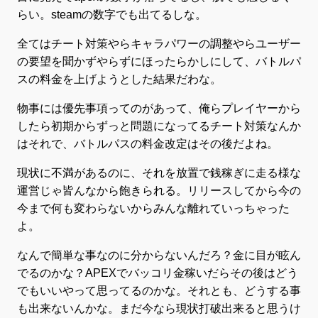
らい。steamの数字でも出てるしな。
全てはチート対策やらキャラパワーの調整やらユーザー
の要望を聞かずやらずにほったらかしにして、バトルパ
スの料金を上げようとした結果だわな。
物事には優先事項ってのがあって、俺らプレイヤーから
したら初期からずっと問題になってるチート対策なんか
はそれで、バトルパスの料金改定はその後だよね。
現状に不満があるのに、それを放置で銭稼ぎに走る様な
運営じゃ皆んなから飽きられる。リリースしてから今の
今まで何も変わらないからみんな離れていっちゃった
よ。
なんで簡単な事なのに分からないんだろ？金に目が眩ん
でるのかな？APEXでバッコリ金稼いだらその後はどう
でもいいやって思ってるのかな。それとも、どうする事
も出来ないんかな。まだ今なら現状打破出来ると思うけ