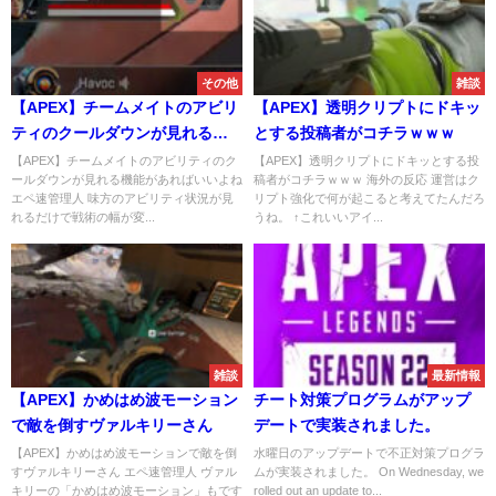
その他
雑談
【APEX】チームメイトのアビリ
【APEX】透明クリプトにドキッ
ティのクールダウンが見れる機
とする投稿者がコチラｗｗｗ
能があればいいよね
【APEX】チームメイトのアビリティのク
【APEX】透明クリプトにドキッとする投
ールダウンが見れる機能があればいいよね
稿者がコチラｗｗｗ 海外の反応 運営はク
エペ速管理人 味方のアビリティ状況が見
リプト強化で何が起こると考えてたんだろ
れるだけで戦術の幅が変...
うね。 ↑これいいアイ...
雑談
最新情報
【APEX】かめはめ波モーション
チート対策プログラムがアップ
で敵を倒すヴァルキリーさん
デートで実装されました。
【APEX】かめはめ波モーションで敵を倒
水曜日のアップデートで不正対策プログラ
すヴァルキリーさん エペ速管理人 ヴァル
ムが実装されました。 On Wednesday, we
キリーの「かめはめ波モーション」もです
rolled out an update to...