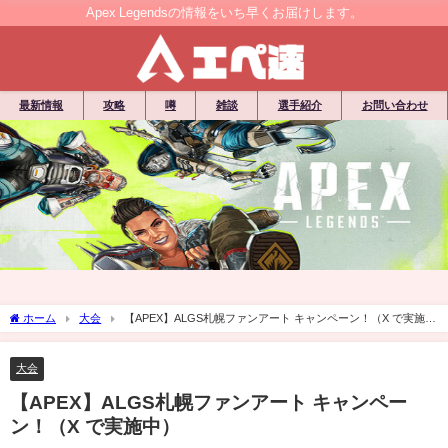
Apex Legendsの情報をいち早くお届けします。
最新情報
攻略
噂
雑談
選手紹介
お問い合わせ
ホーム
大会
【APEX】ALGS札幌ファンアート キャンペーン！（X で実施
中）
大会
【APEX】ALGS札幌ファンアート キャンペー
ン！（X で実施中）