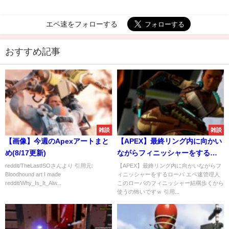
エペ速をフォローする
おすすめ記事
雑談
雑談
【画像】今週のApexアートまと
【APEX】最終リング内に向かい
め(8/17更新)
ながらフィニッシャーをするロ
ーバ
reddit/TheLastISOさんより 引用元:
【APEX】最終リング内に向かいながらフ
Bloodhound art I made
ィニッシャーをするローバ エペ速管理人
reddit/Why_Is_It_Alw...
このローバのフィニッシャー結構歩くから
使うの怖いですｗ 引用...