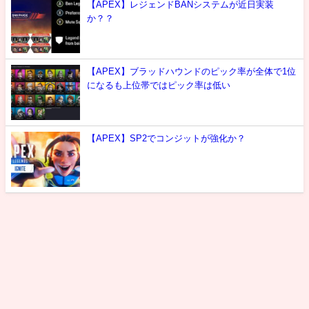
【APEX】レジェンドBANシステムが近日実装
か？？
【APEX】ブラッドハウンドのピック率が全体で1位
になるも上位帯ではピック率は低い
【APEX】SP2でコンジットが強化か？
最新情報
攻略
噂
雑談
選手紹介
お問い合わせ