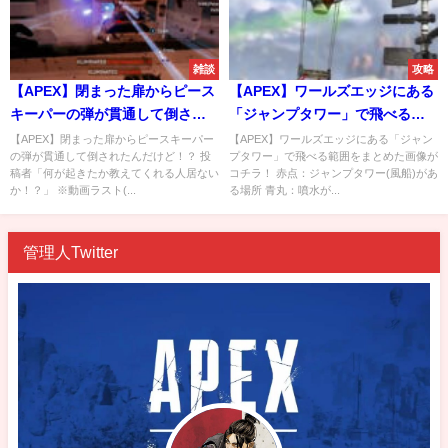
雑談
攻略
【APEX】閉まった扉からピース
【APEX】ワールズエッジにある
キーパーの弾が貫通して倒され
「ジャンプタワー」で飛べる範
たんだけど！？
囲をまとめた画像がコチラ！
【APEX】閉まった扉からピースキーパー
【APEX】ワールズエッジにある「ジャン
の弾が貫通して倒されたんだけど！？ 投
プタワー」で飛べる範囲をまとめた画像が
稿者「何が起きたか教えてくれる人居ない
コチラ！ 赤点：ジャンプタワー(風船)があ
か！？」 ※動画ラスト(...
る場所 青丸：噴水が...
管理人Twitter