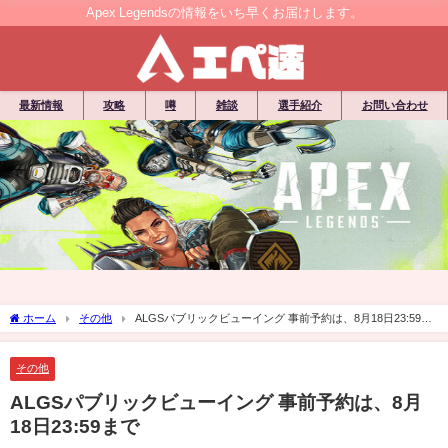
Apex Legendsの情報をいち早くお届けします。
最新情報
攻略
噂
雑談
選手紹介
お問い合わせ
ホーム
その他
ALGSパブリックビューイング 事前予約は、8月18日23:59ま
で
その他
ALGSパブリックビューイング 事前予約は、8月
18日23:59まで