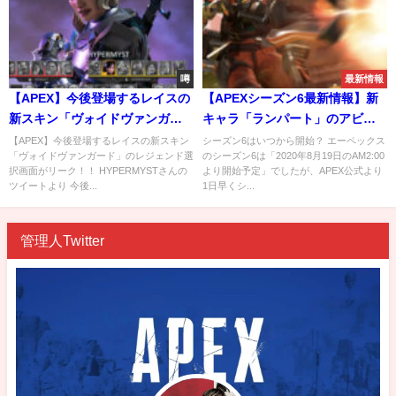
噂
最新情報
【APEX】今後登場するレイスの
【APEXシーズン6最新情報】新
新スキン「ヴォイドヴァンガー
キャラ「ランパート」のアビリ
ド」のレジェンド選択画面がリ
ティや、110レベルのバトルパス
【APEX】今後登場するレイスの新スキン
シーズン6はいつから開始？ エーペックス
「ヴォイドヴァンガード」のレジェンド選
のシーズン6は「2020年8月19日のAM2:00
ーク！！
報酬内容・他
択画面がリーク！！ HYPERMYSTさんの
より開始予定」でしたが、APEX公式より
ツイートより 今後...
1日早くシ...
管理人Twitter