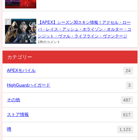
【APEX】シーズン30スキン情報！アクセル・ロー
バ・レイス・アッシュ・ホライゾン・オルター・コ
ンジット・ヴァル・ライフライン・ヴァンテージ
1件のコメント
カテゴリー
APEXモバイル
24
HighGuardハイガード
3
その他
487
ストア情報
617
噂
1,123