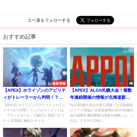
エペ速をフォローする
おすすめ記事
最新情報
噂
【APEX】ホライゾンのアビリテ
【APEX】ALGS札幌大会！複数
ィがトレーラーから判明！？→
年連続開催の情報が北海道新聞
アルティメットは「ブラックホ
に掲載！
【APEX】ホライゾンのアビリティがトレ
ALGS札幌大会は今後も開催！公式発表前
ーラーから判明！？→アルティメットは
にリーク情報が 北海道新聞がALGS札幌大
ール」で確定か
「ブラックホール」で確定か 戦術アビリ
会の複数年連続開催の情報を掲載した。こ
ティ 設置物に触れたキャラ...
れは、さすがにEAが...