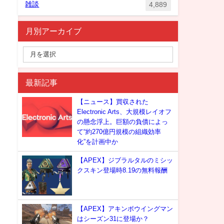
雑談
4,889
月別アーカイブ
最新記事
【ニュース】買収された
Electronic Arts、大規模レイオフ
の懸念浮上。巨額の負債によっ
て“約270億円規模の組織効率
化”を計画中か
【APEX】ジブラルタルのミシッ
クスキン登場時8.19の無料報酬
【APEX】アキンボウイングマン
はシーズン31に登場か？