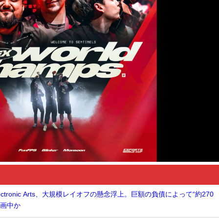
tronic Arts、大規模レイオフの懸念浮上。巨額の負債によって“約270
計画中か