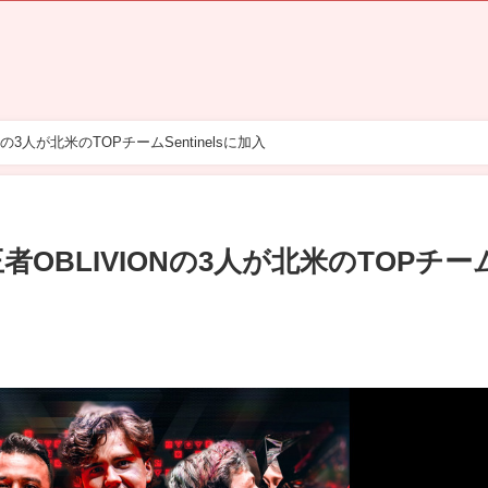
Nの3人が北米のTOPチームSentinelsに加入
王者OBLIVIONの3人が北米のTOPチー