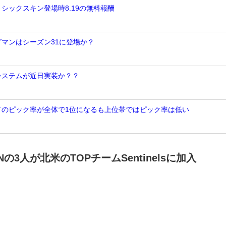
ミシックスキン登場時8.19の無料報酬
グマンはシーズン31に登場か？
Nシステムが近日実装か？？
ンドのピック率が全体で1位になるも上位帯ではピック率は低い
Nの3人が北米のTOPチームSentinelsに加入