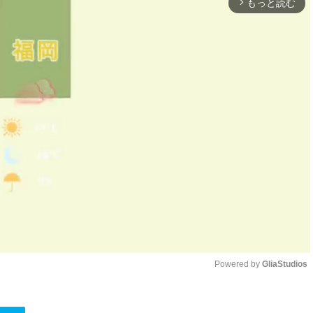
もっと読む
arrow_forward_ios
Powered by 
GliaStudios
Unmute