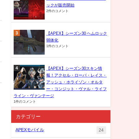
ックが販売開始
2件のコメント
【APEX】シーズン30 ヘムロック
弱体化
1件のコメント
【APEX】シーズン30スキン情
報！アクセル・ローバ・レイス・
アッシュ・ホライゾン・オルタ
ー・コンジット・ヴァル・ライフ
ライン・ヴァンテージ
1件のコメント
カテゴリー
APEXモバイル
24