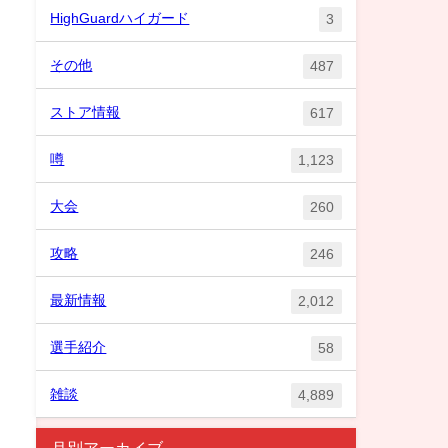
HighGuardハイガード
3
その他
487
ストア情報
617
噂
1,123
大会
260
攻略
246
最新情報
2,012
選手紹介
58
雑談
4,889