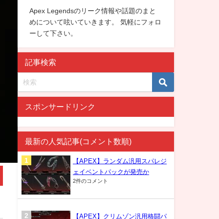
Apex Legendsのリーク情報や話題のまと
めについて呟いていきます。 気軽にフォロ
ーして下さい。
記事検索
スポンサードリンク
最新の人気記事(コメント数順)
【APEX】ランダム汎用スパレジ
ェイベントパックが発売か
2件のコメント
【APEX】クリムゾン汎用格闘パ