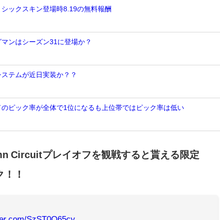
ミシックスキン登場時8.19の無料報酬
グマンはシーズン31に登場か？
Nシステムが近日実装か？？
ンドのピック率が全体で1位になるも上位帯ではピック率は低い
tumn Circuitプレイオフを観戦すると貰える限定
ク！！
tter.com/SzST0O65cy