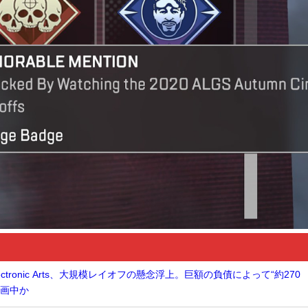
tronic Arts、大規模レイオフの懸念浮上。巨額の負債によって“約270
計画中か