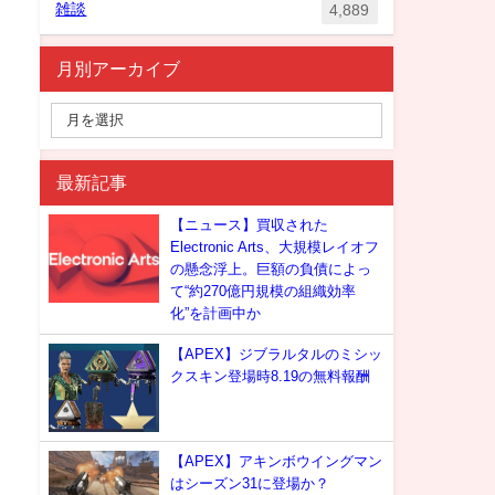
雑談
4,889
月別アーカイブ
最新記事
【ニュース】買収された
Electronic Arts、大規模レイオフ
の懸念浮上。巨額の負債によっ
て“約270億円規模の組織効率
化”を計画中か
【APEX】ジブラルタルのミシッ
クスキン登場時8.19の無料報酬
【APEX】アキンボウイングマン
はシーズン31に登場か？