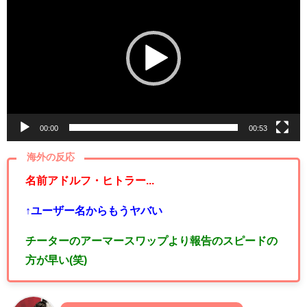
画
プ
レ
ー
ヤ
ー
00:00
00:53
海外の反応
名前アドルフ・ヒトラー...
↑ユーザー名からもうヤバい
チーターのアーマースワップより報告のスピードの
方が早い(笑)