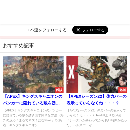
エペ速をフォローする
おすすめ記事
雑談
雑談
【APEX】キングスキャニオンの
【APEXシーズン22】体力バーの
バンカーに隠れている敵を誘き
表示っていらなくね・・・？
出す簡単な方法→海外の反応
【APEX】キングスキャニオンのバンカー
【APEXシーズン22】体力バーの表示って
に隠れている敵を誘き出す簡単な方法→海
いらなくね・・・？ Redditより 投稿者
「まるでネズミだなwww」
外の反応「まるでネズミだなwww」 投稿
「シーズンが終わってから長い時間が経っ
者「キングスキャニオン...
た。ヘルスバーが...