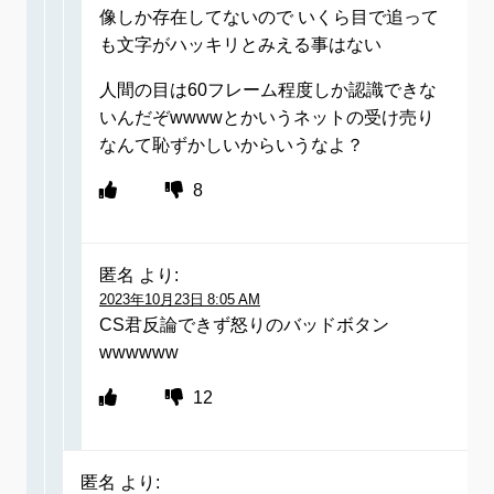
像しか存在してないので いくら目で追って
も文字がハッキリとみえる事はない
人間の目は60フレーム程度しか認識できな
いんだぞwwwwとかいうネットの受け売り
なんて恥ずかしいからいうなよ？
8
匿名
より:
2023年10月23日 8:05 AM
CS君反論できず怒りのバッドボタン
wwwwww
12
匿名
より: