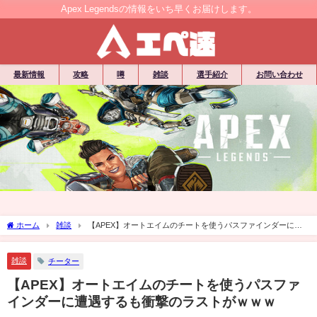
Apex Legendsの情報をいち早くお届けします。
最新情報
攻略
噂
雑談
選手紹介
お問い合わせ
ホーム
雑談
【APEX】オートエイムのチートを使うパスファインダーに遭
遇するも衝撃のラストがｗｗｗ
雑談
チーター
【APEX】オートエイムのチートを使うパスファ
インダーに遭遇するも衝撃のラストがｗｗｗ