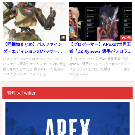
噂
その他
【同梱物まとめ】パスファイン
【プロゲーマー】APEXの世界王
ダーエディションのパッケージ
者『DZ Xynew』選手がソロラン
画像がゲームファイル内で変更
クで8,896ダメージを出して1位
パスファインダーのエディションスキン
【プロゲーマー】APEXの世界王者『DZ
パッケージ写真がゲームファイル内で置き
Xynew』選手がソロランクで8,896ダメー
されたとのこと！→発売予定日
になった模様・・・→強すぎだ
換えされたとのこと 置き換わった最新の
ジを出して1位になった模様・・・→強す
は変わらず5月27日予定！
ろｗｗｗ
パスファインダーエディショ...
ぎだろｗｗｗ ...
管理人Twitter