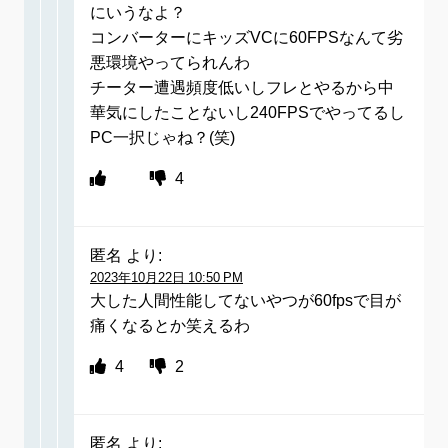
にいうなよ？
コンバーターにキッズVCに60FPSなんて劣
悪環境やってられんわ
チーター遭遇頻度低いしフレとやるから中
華気にしたことないし240FPSでやってるし
PC一択じゃね？(笑)
4
匿名
より:
2023年10月22日 10:50 PM
大した人間性能してないやつが60fpsで目が
痛くなるとか笑えるわ
4
2
匿名
より: