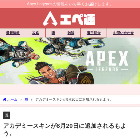
Apex Legendsの情報をいち早くお届けします。
最新情報
攻略
噂
雑談
選手紹介
お問い合わせ
ホーム
噂
アカデミースキンが8月20日に追加されるもよう。
噂
アカデミースキンが8月20日に追加されるもよ
う。