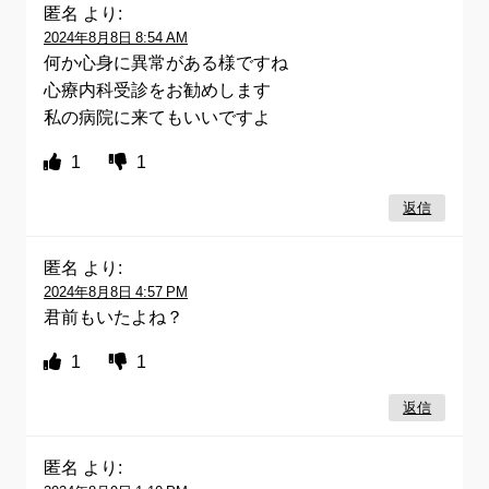
匿名
より:
2024年8月8日 8:54 AM
何か心身に異常がある様ですね
心療内科受診をお勧めします
私の病院に来てもいいですよ
1
1
返信
匿名
より:
2024年8月8日 4:57 PM
君前もいたよね？
1
1
返信
匿名
より: