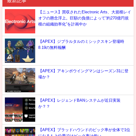
最新記事
【ニュース】買収されたElectronic Arts、大規模レイ
オフの懸念浮上。巨額の負債によって“約270億円規
模の組織効率化”を計画中か
【APEX】ジブラルタルのミシックスキン登場時
8.19の無料報酬
【APEX】アキンボウイングマンはシーズン31に登
場か？
【APEX】レジェンドBANシステムが近日実装
か？？
【APEX】ブラッドハウンドのピック率が全体で1位
になるも上位帯ではピック率は低い