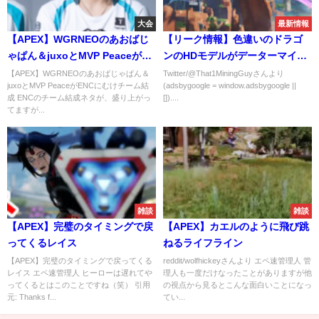
大会
最新情報
【APEX】WGRNEOのあおばじ
【リーク情報】色違いのドラゴ
ゃぱん＆juxoとMVP Peaceが
ンのHDモデルがデーターマイナ
ENCにむけチーム結成
ーよりリーク！
【APEX】WGRNEOのあおばじゃぱん＆
Twitter/@That1MiningGuyさんより
juxoとMVP PeaceがENCにむけチーム結
(adsbygoogle = window.adsbygoogle ||
成 ENCのチーム結成ネタが、盛り上がっ
[])....
てますが...
雑談
雑談
【APEX】完璧のタイミングで戻
【APEX】カエルのように飛び跳
ってくるレイス
ねるライフライン
【APEX】完璧のタイミングで戻ってくる
reddit/wolfhickeyさんより エペ速管理人 管
レイス エペ速管理人 ヒーローは遅れてや
理人も一度だけなったことがありますが他
ってくるとはこのことですね（笑） 引用
の視点から見るとこんな面白いことになっ
元: Thanks f...
てい...