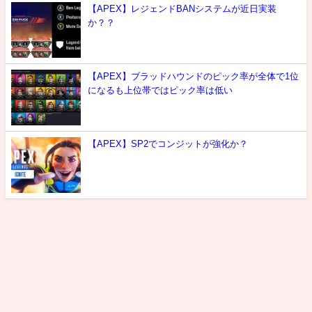
【APEX】レジェンドBANシステムが近日実装
か？？
【APEX】ブラッドハウンドのピック率が全体で1位
になるも上位帯ではピック率は低い
【APEX】SP2でコンジットが強化か？
最新情報
攻略
噂
雑談
選手紹介
お問い合わせ