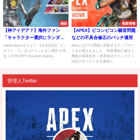
雑談
最新情報
【神アイデア？】海外ファン
【APEX】ピコンピコン騒音問題
「キャラクター選択にランダム
などの不具合修正のパッチ適用
も追加しない？？」
reddit/xBaumさんより 【日本語訳】 コン
Apexに以下の問題に対処するアップデー
セプト：ランダムチャンピオン選択 引用
トを公開されました ・勲章通知の修正と
元: (CONCEPT) Random champ...
機能の再有効化 ・勲章表示のコンパクト
設定がオーディオを適切に...
管理人Twitter