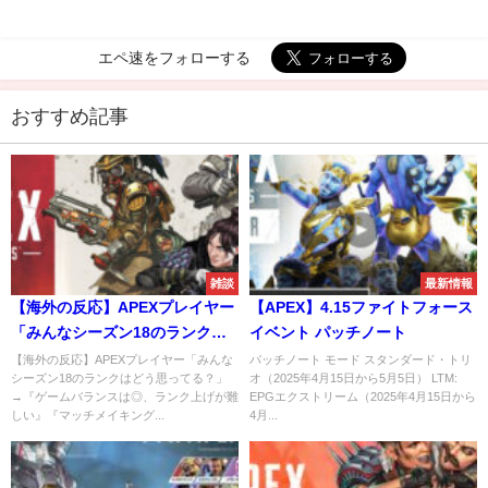
エペ速をフォローする
おすすめ記事
雑談
最新情報
【海外の反応】APEXプレイヤー
【APEX】4.15ファイトフォース
「みんなシーズン18のランクは
イベント パッチノート
どう思ってる？」→『ゲームバ
【海外の反応】APEXプレイヤー「みんな
パッチノート モード スタンダード・トリ
シーズン18のランクはどう思ってる？」
オ（2025年4月15日から5月5日） LTM:
ランスは◎、ランク上げが難し
→『ゲームバランスは◎、ランク上げが難
EPGエクストリーム（2025年4月15日から
い』『マッチメイキングは相変
しい』『マッチメイキング...
4月...
わらずクソ』