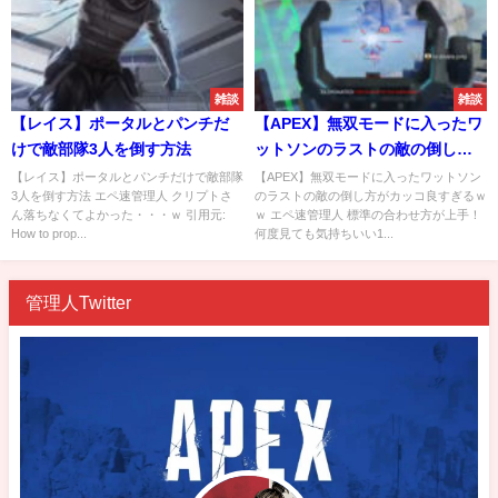
雑談
雑談
【レイス】ポータルとパンチだ
【APEX】無双モードに入ったワ
けで敵部隊3人を倒す方法
ットソンのラストの敵の倒し方
がカッコ良すぎるｗｗ
【レイス】ポータルとパンチだけで敵部隊
【APEX】無双モードに入ったワットソン
3人を倒す方法 エペ速管理人 クリプトさ
のラストの敵の倒し方がカッコ良すぎるｗ
ん落ちなくてよかった・・・ｗ 引用元:
ｗ エペ速管理人 標準の合わせ方が上手！
How to prop...
何度見ても気持ちいい1...
管理人Twitter