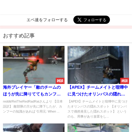
エペ速をフォローする
おすすめ記事
雑談
雑談
海外プレイヤー「敵のチームの
【APEX】チームメイトと喧嘩中
ほうが先に降りててもカンフー
に見つけたオリンパスの隠れス
を知っていたら勝てるんだぜ」
ポット
reddit/RetTheRedRadRatさんより 【日本
【APEX】チームメイトと喧嘩中に見つけ
語訳】 敵部隊の方が先に降下したが、カ
たオリンパスの隠れスポット 【オリンパ
ンフーの知識があれば 引用元: When ...
スで偶然発見した隠れスポット】 という
のも、用事があり放置をし...