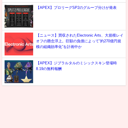
【APEX】プロリーグSP2のグループ分けが発表
【ニュース】買収されたElectronic Arts、大規模レイ
オフの懸念浮上。巨額の負債によって“約270億円規
模の組織効率化”を計画中か
【APEX】ジブラルタルのミシックスキン登場時
8.19の無料報酬
最新情報
攻略
噂
雑談
選手紹介
お問い合わせ