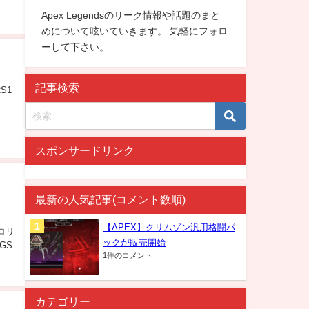
Apex Legendsのリーク情報や話題のまと
めについて呟いていきます。 気軽にフォロ
ーして下さい。
記事検索
S1
スポンサードリンク
最新の人気記事(コメント数順)
【APEX】クリムゾン汎用格闘パ
プロリ
ックが販売開始
GS
1件のコメント
カテゴリー