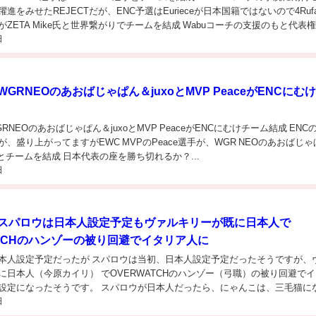
進をみせたREJECTだが、ENC予選はEurieceが日本国籍ではないので4Ruf
手がZETA Mike氏と世界繋がりでチームを結成 Wabuコーチの支援のもと代表
日
WGRNEOのあおばじゃぱん＆juxoとMVP PeaceがENCにむ
GRNEOのあおばじゃぱん＆juxoとMVP PeaceがENCにむけチーム結成 ENC
、盛り上がってますがEWC MVPのPeace選手が、WGR NEOのあおばじゃ
手とチームを結成 日本代表の座を勝ち切れるか？...
日
】スパロウは日本人設定予定もヴァルキリーが既に日本人で
ATCHのハンゾーの被り回避でイタリア人に
本人設定予定だったが スパロウは当初、日本人設定予定だったそうですが、
に日本人（今原カイリ） でOVERWATCHのハンゾー（弓職）の被り回避でイ
設定になったそうです。 スパロウが日本人だったら、にゃんこは、三毛猫に
日
うか？ ...