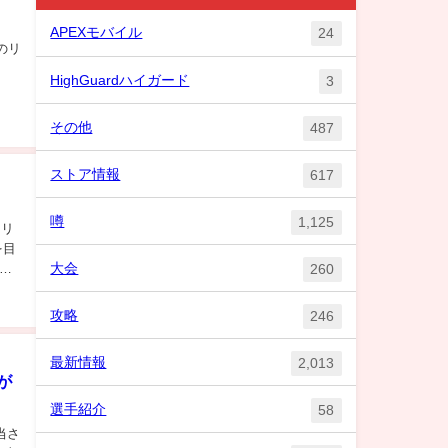
APEXモバイル
24
のリ
HighGuardハイガード
3
その他
487
ストア情報
617
噂
1,125
ドリ
を目
大会
260
が
攻略
246
最新情報
2,013
が
選手紹介
58
当さ