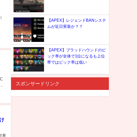
！！
【APEX】レジェンドBANシステ
ムが近日実装か？？
【APEX】ブラッドハウンドのピ
ック率が全体で1位になるも上位
帯ではピック率は低い
C
スポンサードリンク
向け
 世界