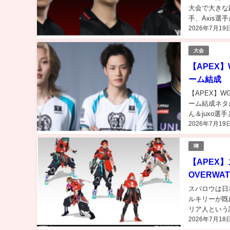
大会で大きな躍
手、Axis選
2026年7月19
勝ち取り...
大会
【APEX】
ーム結成
【APEX】W
ーム結成ネタが
ん＆juxo選
2026年7月19
噂
【APEX
OVERW
スパロウは日
ルキリーが既
リア人という
2026年7月18
ていたのでしょ