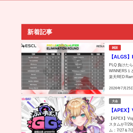
新着記事
雑談
【ALGS】P
PLQ 負けたら
WINNERS１
楽天RED Ram
2026年7月25
大会
【APEX
【APEX】V
スタムが7/2
ム：7/27＆7/2