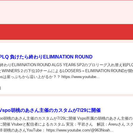
LQ 負けたら終わりELIMINATION ROUND
終わりELIMINATION ROUND ALGS YEAR6 SP2のプロリーグ入れ替え戦PL
とWINNERS２の下位10チームによるLOOSERS＝ELIMINATION ROUNDが
sは崖っぷちから這い上がるか？？ https://www.youtube...
日
】Vspo胡桃のあさん主催のカスタムが7/29に開催
spo胡桃のあさん主催のカスタムが7/29に開催 Vspo所属の胡桃のあさん主催の
9に開催 Vtuberと配信者によるカスタム 実況：平岩さん 解説：Areruさん ス
8 胡桃のあさんYouTube： https://www.youtube.com/@963Noah...