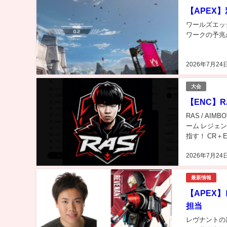
【APEX
ワールズエッ
ワークの予兆
2026年7月24
大会
【ENC】R
RAS / AI
ーム レジェンド
指す！ CR
あります。 ...
2026年7月24
最新情報
【APEX
担当
レヴナントの