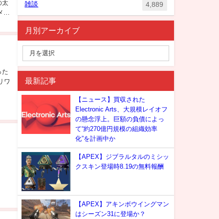
の太
雑談
4,889
メの
月別アーカイブ
った
最新記事
リワ
【ニュース】買収された
Electronic Arts、大規模レイオフ
の懸念浮上。巨額の負債によっ
て“約270億円規模の組織効率
化”を計画中か
【APEX】ジブラルタルのミシッ
クスキン登場時8.19の無料報酬
【APEX】アキンボウイングマン
はシーズン31に登場か？