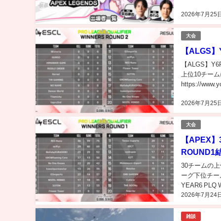
2026年7月25
大会
【ALGS】Y
【ALGS】Y6
上位10チームに
https://www.y
2026年7月25
大会
【APEX】
ROUND1
30チームの上位
ーグ下位チー
YEAR6 PLQ
2026年7月24
雑談