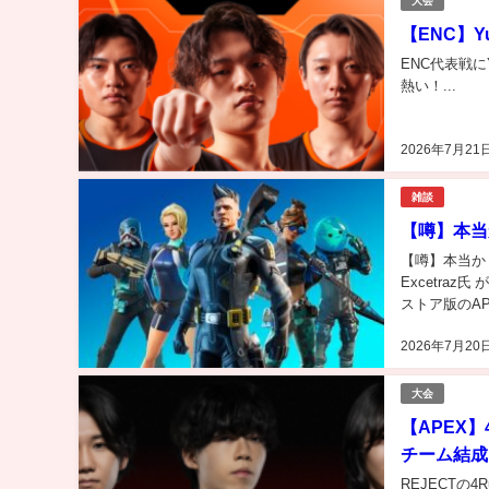
大会
【ENC】Yu
ENC代表戦にYu
熱い！...
2026年7月21
雑談
【噂】本当
【噂】本当か
Excetra
ストア版のAP
FORTNITE
2026年7月20
大会
【APEX】
チーム結成
REJECTの4