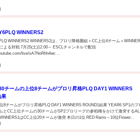
日
6PLQ WINNERS2
PLQ WINNERS2 WINNERS2は、プロリ降格圏組＋CC上位4チーム＋WINNER
よる対戦 7月25(土)12:00～ ESCLチャンネルで配信
outube.com/live/sA7NoRhh4wc ...
日
30チームの上位8チームがプロリ昇格PLQ DAY1 WINNERS
結果
8チームがプロリ昇格PLQ DAY1 WINNERS ROUND1結果 YEAR6 SP1の
ムとCC上位チームの30チームがSP2プロリーグの参戦権をかけて激突するAL
 WINNERS1はCC上位20チームが激突 本日の1位 RED Rams～10位Flower...
日