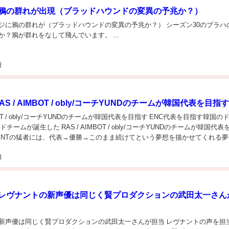
】鴉の群れが出現（ブラッドハウンドの変異の予兆か？）
ジに鴉の群れが（ブラッドハウンドの変異の予兆か？） シーズン30のブラハ
か？鴉が群れをなして飛んでいます。 ...
日
AS / AIMBOT / obly/コーチYUNDのチームが韓国代表を目指す
MBOT / obly/コーチYUNDのチームが韓国代表を目指す ENC代表を目指す韓国の
チームが誕生した RAS / AIMBOT / obly/コーチYUNDのチームが韓国代表
＋ENTの猛者には、代表→優勝→このまま続けてという夢想を描かせてくれる夢
日
】レヴナントの新声優は同じく賢プロダクションの武田太一さん
新声優は同じく賢プロダクションの武田太一さんが担当 レヴナントの声を担