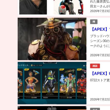
れた藤原貴弘
田太一さんが
2026年7月23
声優で活躍さ
噂
【APEX
ブラッドハウ
シーズン30
ークのように
2026年7月23
雑談
【APEX】
0722ストア
2026年7月22