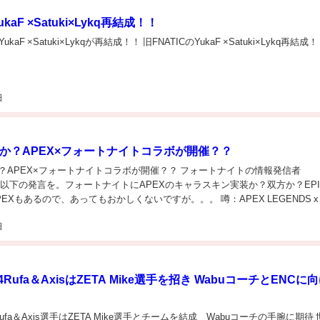
kaF ×Satuki×Lykq再結成！！
kaF ×Satuki×Lykqが再結成！！ 旧FNATICのYukaF ×Satuki×Lykq再結成
日
か？APEX×フォートナイトコラボが開催？？
？APEX×フォートナイトコラボが開催？？ フォートナイトの情報発信者
z氏 が以下の発言を。フォートナイトにAPEXのキャラスキン実装か？双方か？EPI
EXもあるので、あってもおかしくないですが。。。 噂：APEX LEGENDS x
 がもうすぐ来るかも 元...
日
4Rufa＆AxisはZETA Mike選手を招き WabuコーチとENCに
Rufa＆Axis選手はZETA Mike選手とチームを結成 Wabuコーチの手腕に期待