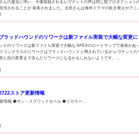
さんの逝去に伴い、今後収録されるレヴナントの声は同じ賢プロダクション
担当されることが 発表されました。太田さんは海外ドラマの吹き替えやアニ
日
れています。藤原さんのボイスは、そのままゲーム内で使...
】ブラッドハウンドのリワークは新ファイル実装で大幅な変更に
ンドのリワークは新ファイル実装で大幅な APEXのロードマップで発表があ
のリコンクラスのリワークはブラッドハウンドと噂されているが レヴナントの
見た目の変更まで含んだリワークになるかもしれないようです。...
日
0722ストア更新情報
更新情報 ◆サン・スクワッドセール ◆リカラー...
日